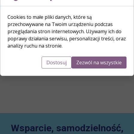
Cookies to małe pliki danych, które są
przechowywane na Twoim urządzeniu podczas
przeglądania stron internetowych. Używamy ich do
Współpraca z najlepszymi
poprawy działania serwisu, personalizacji treści, oraz
analizy ruchu na stronie.
Duża baza terapeutów i asystentów pozwala zapewnić
pacjentom wykwalifikowaną opiekę i terapię w dogodnym
Dostosuj
Zezwól na wszystkie
miejscu i czasie.
Wsparcie, samodzielność,