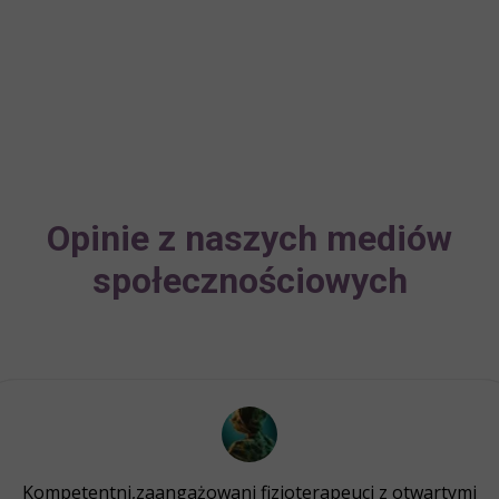
Opinie z naszych mediów
społecznościowych
Wysokie kompetencje i wiedza fizjoterapeutów. Leczą nie
Kompetentni,zaangażowani fizjoterapeuci z otwartymi
Uzyskałem wiele cennych informacji oraz wsparcie