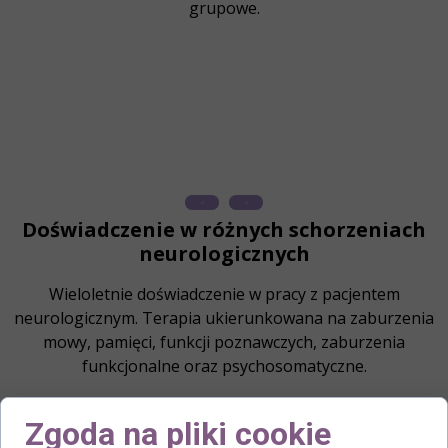
grupowe.
Doświadczenie w różnych schorzeniach
neurologicznych
Wieloletnie doświadczenie w pracy z pacjentem
neurologicznym. Terapia ukierunkowana na zaburzenia
mowy, pamięci, funkcji poznawczych, zaburzenia
funkcjonalne oraz psychosomatyczne.
Zgoda na pliki cookie