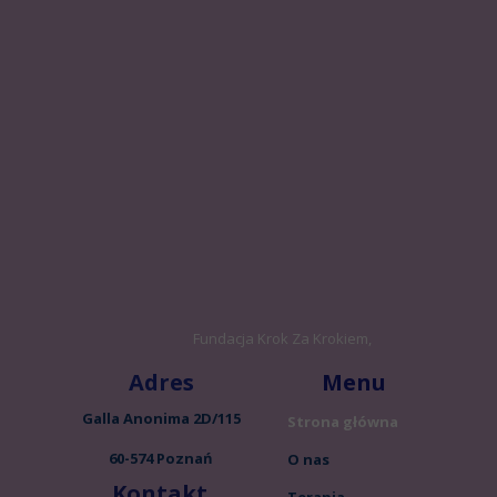
Fundacja Krok Za Krokiem,
Adres
Menu
Galla Anonima 2D/115
Strona główna
60-574 Poznań
O nas
Kontakt