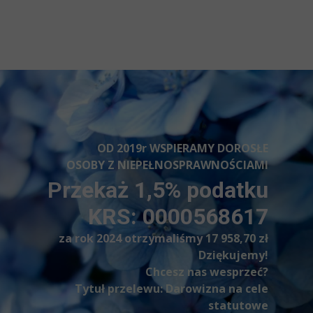
OD 2019r WSPIERAMY DOROSŁE
OSOBY Z NIEPEŁNOSPRAWNOŚCIAMI
Przekaż 1,5% podatku
KRS: 0000568617
za rok 2024 otrzymaliśmy
17 958,70 zł
Dziękujemy!
Chcesz nas wesprzeć?
Tytuł przelewu: Darowizna na cele
statutowe