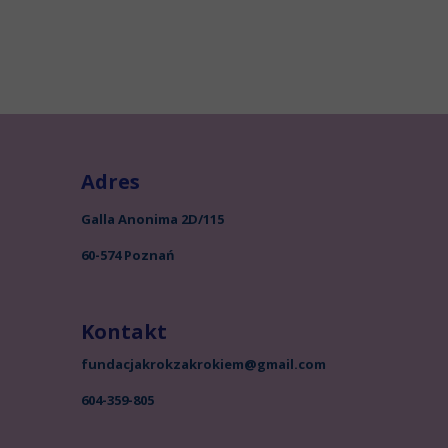
Adres
Galla Anonima 2D/115
60-574 Poznań
Kontakt
fundacjakrokzakrokiem@gmail.com
604-359-805