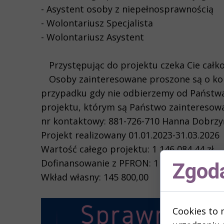
- Asystent osoby z niepełnosprawnością
- Wolontariusz Specjalista
- Wolontariusz Asystent
Przystępując do projektu czeka Cie całk
Osoby zainteresowane proszone są o ko
przypadku gdy nie odbierzemy od Państwa
projektu, którym są Państwo zainteresowa
nr kontaktowy: 881-726-710 Hanna Dobrz
Projekt realizowany 01.01.2023-31.03.2026
Wartość całego projektu: 1 146 084,44 zł
Dofinansowanie z PFRON: 1 000 284, 44 zł
Zgoda
Wkład własny: 145 800,00
Cookies to 