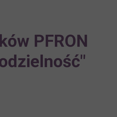
dków PFRON
odzielność"