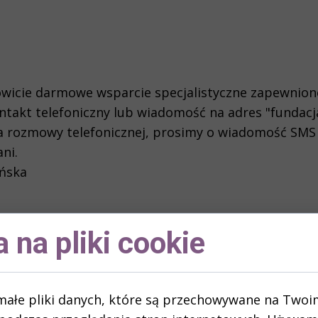
owicie darmowe wsparcie specjalistyczne zapewnione
ntakt telefoniczny lub wiadomość na adres "funda
 rozmowy telefonicznej, prosimy o wiadomość SMS 
ni.
yńska
 na pliki cookie
małe pliki danych, które są przechowywane na Twoi